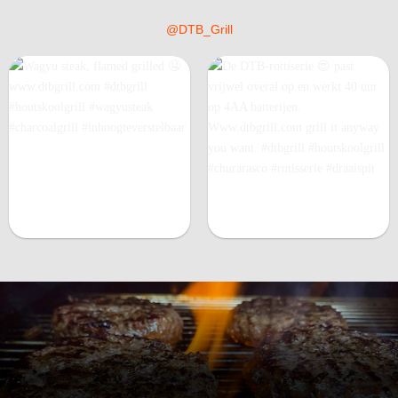
@DTB_Grill
Wagyu steak, flamed grilled
De DTB-rottiserie
past
www.dtbgrill.com #dtbgrill
vrijwel overal op en werkt 40
#houtskoolgrill #wagyusteak
uur op 4AA batterijen.
#charcoalgrill
Www.dtbgrill.com grill it
#inhoogteverstelbaar
anyway you want. #dtbgrill
#houtskoolgrill #churarasco
#rotisserie #draaispit