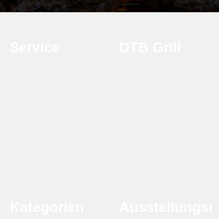
Service
DTB Grill
Support und Beratung
Über DTB Grill
Tel:
0314 - 21 21 25
Unsere Händler
Montag bis Freitag
09:00 - 17:00 Uhr
Versand & Abholung
info@dtbgrill.com
Termine
Rezepte
Rückgabe- und
Erstattungsrichtlinien
Kontakt
Kategorien
Ausstellungs