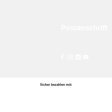
Krytonstraat 22
DTB Grill Barbeque
7031 GG Wehl
Aromen
Räucherholz
Postanschrift
Zubehör
Melkweg 8G
7021 PD Zelhem
Sicher bezahlen mit: